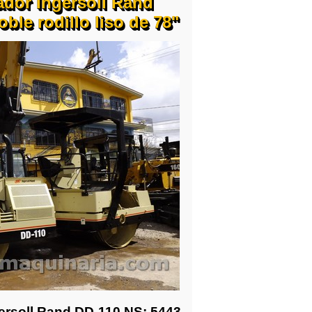
dor Ingersoll Rand
le rodillo liso de 78"
ersoll Rand DD-110 NS: 5443