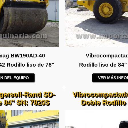
omag BW190AD-40
Vibrocompactad
 Rodillo liso de 78"
Rodillo liso de 8
N DEL EQUIPO
VER MÁS INFO
gersoll-Rand SD-
Vibrocompactado
e 84" SN: 7820S
Doble Rodillo