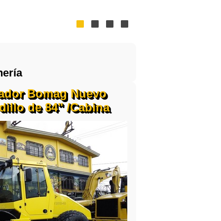
nería
ador Bomag Nuevo
illo de 84" /Cabina