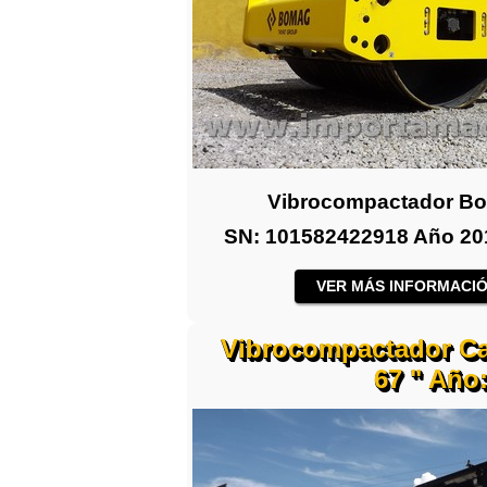
Vibrocompactador B
SN: 101582422918 Año 2014
VER MÁS INFORMACIÓ
Vibrocompactador Cat
67 " Año