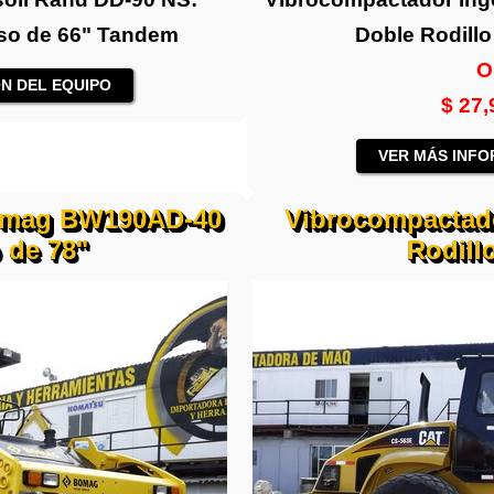
iso de 66" Tandem
Doble Rodillo
O
N DEL EQUIPO
$ 27
VER MÁS INFO
omag BW190AD-40
Vibrocompactado
o de 78"
Rodillo