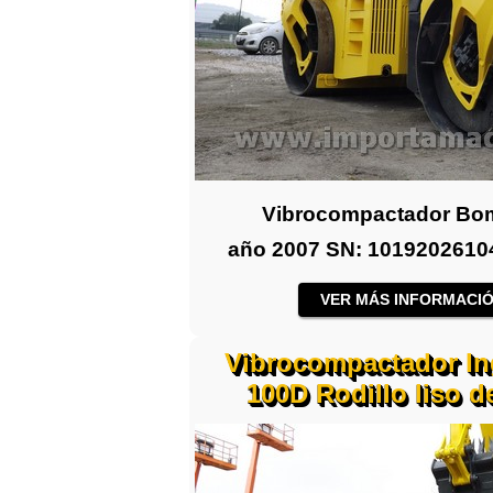
Vibrocompactador B
año 2007 SN: 101920261042
VER MÁS INFORMACIÓ
Vibrocompactador In
100D Rodillo liso d