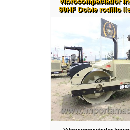
Vibrocompactador In
90HF Doble rodillo l
Vibrocompactador Ingers