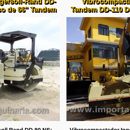
gersoll-Rand DD-
Vibrocompacta
iso de 66" Tandem
Tandem DD-110 Dob
oll Rand DD-90 NS:
Vibrocompactador Ing