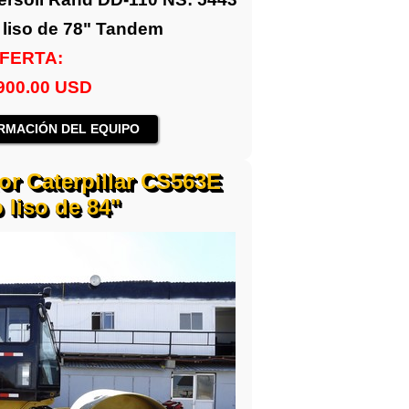
 liso de 78" Tandem
FERTA:
,900.00 USD
RMACIÓN DEL EQUIPO
r Caterpillar CS563E
 liso de 84"