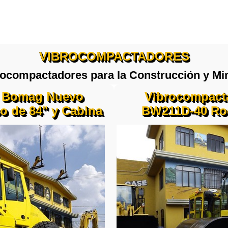
VIBROCOMPACTADORES
ocompactadores para la Construcción y Mi
r Bomag Nuevo
Vibrocompact
o de 84" y Cabina
BW211D-40 Rod