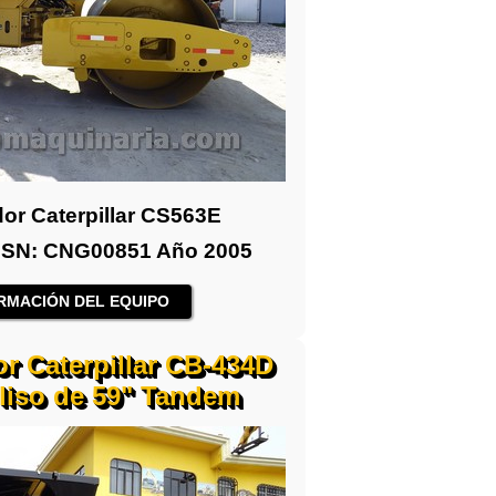
or Caterpillar CS563E
4" SN: CNG00851 Año 2005
RMACIÓN DEL EQUIPO
r Caterpillar CB-434D
 liso de 59" Tandem