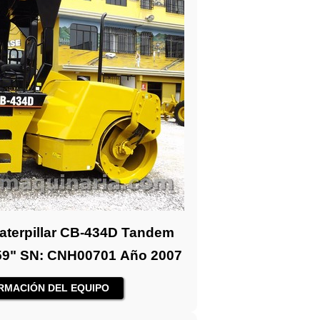
aterpillar CB-434D Tandem
e 59" SN: CNH00701 Año 2007
RMACIÓN DEL EQUIPO