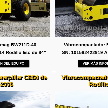
omag BW211D-40
Vibrocompactador
 Rodillo liso de 84"
SN: 101582422919 Añ
N DEL EQUIPO
VER MÁS INFO
erpillar CB54 de
Vibrocompactado
:2008
Rodillo