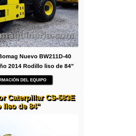
 Bomag Nuevo BW211D-40
o 2014 Rodillo liso de 84"
RMACIÓN DEL EQUIPO
r Caterpillar CS-583E
 liso de 84"