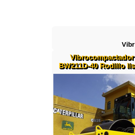
Vibr
Vibrocompactado
BW211D-40 Rodillo lis