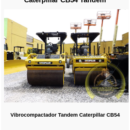
Vibrocompactador Tandem Caterpillar CB54