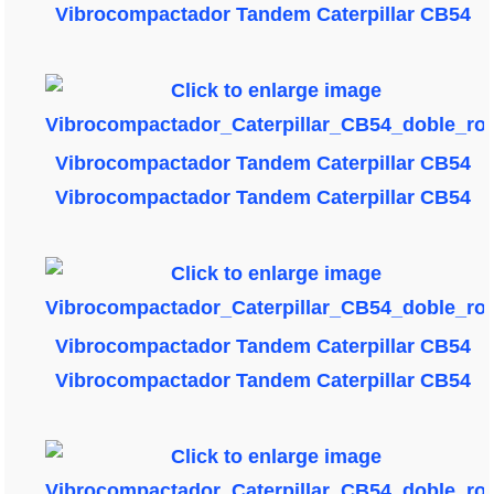
Vibrocompactador Tandem Caterpillar CB54
Vibrocompactador Tandem Caterpillar CB54
Vibrocompactador Tandem Caterpillar CB54
Vibrocompactador Tandem Caterpillar CB54
Vibrocompactador Tandem Caterpillar CB54