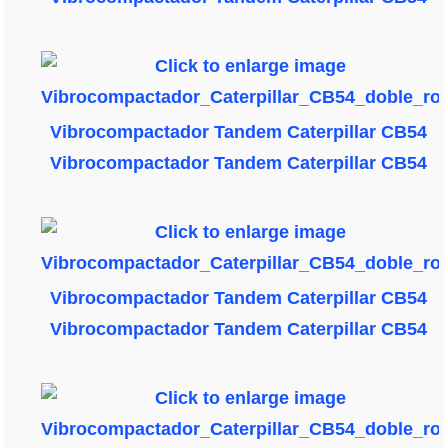
Vibrocompactador Tandem Caterpillar CB54
Vibrocompactador Tandem Caterpillar CB54
Vibrocompactador Tandem Caterpillar CB54
Vibrocompactador Tandem Caterpillar CB54