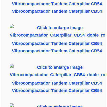
Vibrocompactador Tandem Caterpillar CB54
Vibrocompactador Tandem Caterpillar CB54
Vibrocompactador Tandem Caterpillar CB54
Vibrocompactador Tandem Caterpillar CB54
Vibrocompactador Tandem Caterpillar CB54
Vibrocompactador Tandem Caterpillar CB54