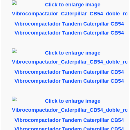
Vibrocompactador Tandem Caterpillar CB54
Vibrocompactador Tandem Caterpillar CB54
Vibrocompactador Tandem Caterpillar CB54
Vibrocompactador Tandem Caterpillar CB54
Vibrocompactador Tandem Caterpillar CB54
Vibrocompactador Tandem Caterpillar CB54