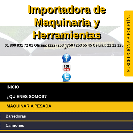
Importadora de
SUSCRIPCIÓNA A BOLETÍN.
Maquinaria y
Herramientas
01 800 831 72 01 Oficina: (222) 253 4750 / 253 55 45 Celular: 22 22 125 85
69
INICIO
¿QUIENES SOMOS?
MAQUINARIA PESADA
Barredoras
Camiones