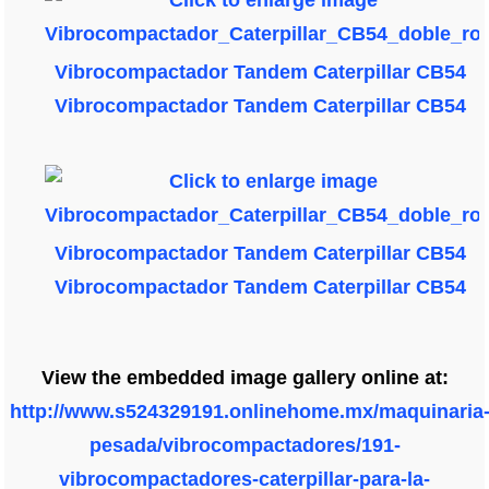
Vibrocompactador Tandem Caterpillar CB54
Vibrocompactador Tandem Caterpillar CB54
Vibrocompactador Tandem Caterpillar CB54
Vibrocompactador Tandem Caterpillar CB54
View the embedded image gallery online at:
http://www.s524329191.onlinehome.mx/maquinaria
pesada/vibrocompactadores/191-
vibrocompactadores-caterpillar-para-la-