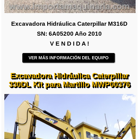
Excavadora Hidráulica Caterpillar M316D
SN: 6A05200 Año 2010
V E N D I D A !
VER MÁS INFORMACIÓN DEL EQUIPO
Excavadora Hidráulica Caterpillar
330DL Kit para Martillo MWP00376