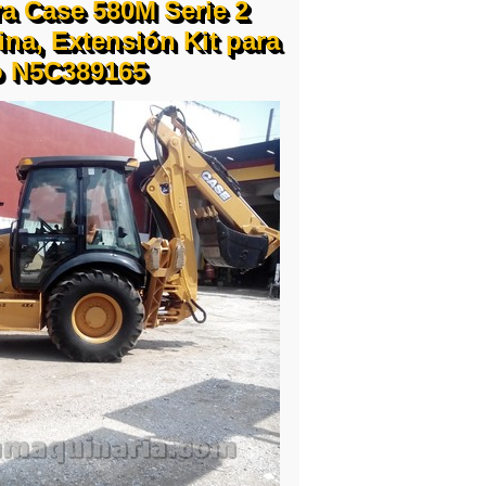
a Case 580M Serie 2
ina, Extensión Kit para
lo N5C389165