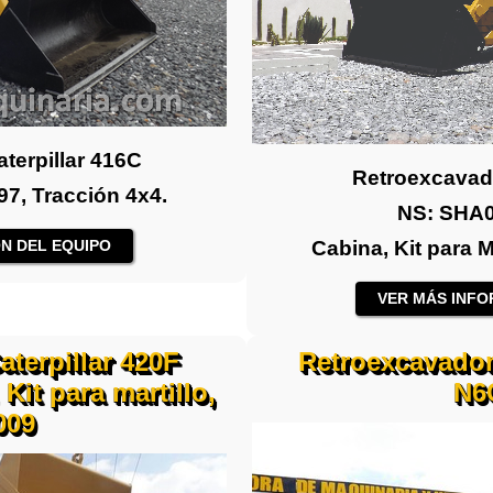
terpillar 416C
Retroexcavado
7, Tracción 4x4.
NS: SHA0
N DEL EQUIPO
Cabina, Kit para M
VER MÁS INFO
terpillar 420F
Retroexcavador
Kit para martillo,
N6
009