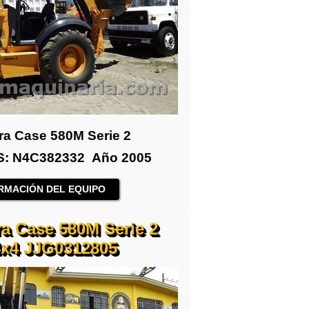
ra Case 580M Serie 2
 NS: N4C382332 Año 2005
RMACIÓN DEL EQUIPO
a Case 580M Serie 2
4x4 JJG0312805