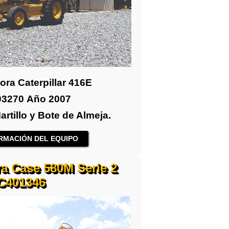
ra Caterpillar 416E
3270 Año 2007
artillo y Bote de Almeja.
RMACIÓN DEL EQUIPO
a Case 580M Serie 2
C401346