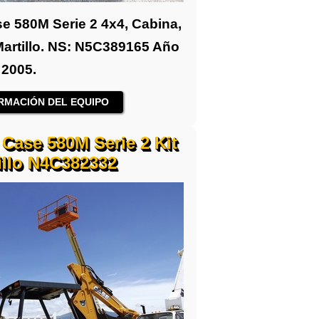
e 580M Serie 2 4x4, Cabina,
Martillo. NS: N5C389165 Año
2005.
RMACIÓN DEL EQUIPO
Case 580M Serie 2 Kit
illo N4C382332