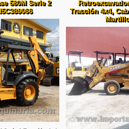
se 580M Serie 2
Retroexcavador
N5C389066
Tracción 4x4, Cab
Martil