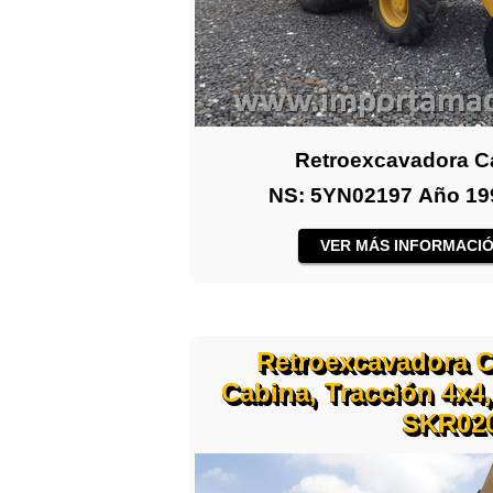
Retroexcavadora Ca
NS: 5YN02197 Año 199
VER MÁS INFORMACIÓ
Retroexcavadora Ca
Cabina, Tracción 4x4, 
SKR02