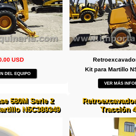
0.00 USD
Retroexcavado
Kit para Martillo
N DEL EQUIPO
VER MÁS INFO
se 580M Serie 2
Retroexcavador
artillo N5C389349
Tracción 