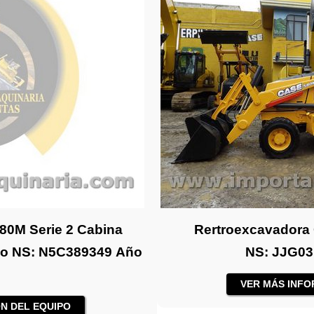
80M Serie 2 Cabina
Rertroexcavadora
illo NS: N5C389349 Año
NS: JJG03
VER MÁS INFO
N DEL EQUIPO