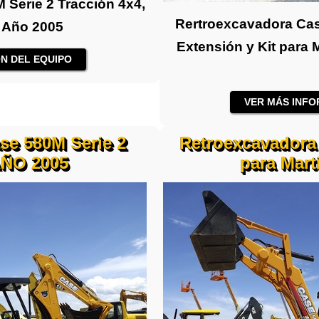
Serie 2 Tracción 4x4,
Rertroexcavadora Cas
 Año 2005
Extensión y Kit para 
N DEL EQUIPO
VER MÁS INFO
se 580M Serie 2
Retroexcavadora 
AÑO 2005
para Mart