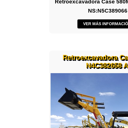
Retroexcavadora Case 580M 
NS:N5C389066
VER MÁS INFORMACIÓ
Retroexcavadora Ca
N4C382658 