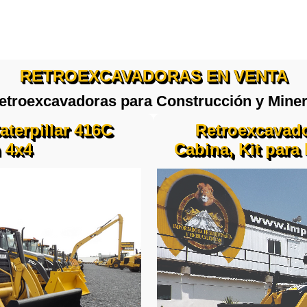
RETROEXCAVADORAS EN VENTA
etroexcavadoras para Construcción y Miner
terpillar 416C
Retroexcavado
 4x4
Cabina, Kit para 