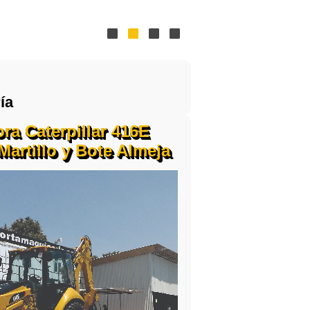
ía
ra Caterpillar 416E
Martillo y Bote Almeja