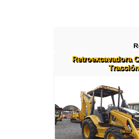
R
Retroexcavadora Ca
Tracción