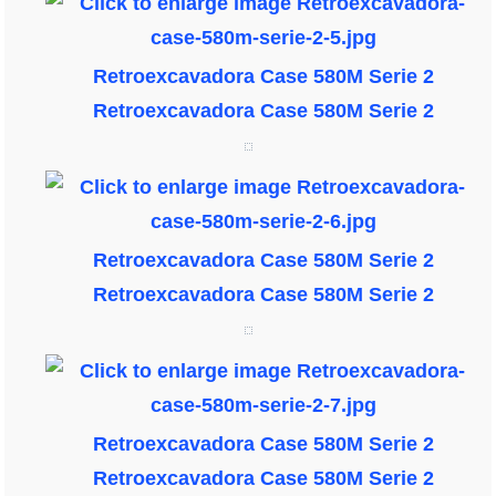
Retroexcavadora Case 580M Serie 2
Retroexcavadora Case 580M Serie 2
Retroexcavadora Case 580M Serie 2
Retroexcavadora Case 580M Serie 2
Retroexcavadora Case 580M Serie 2
Retroexcavadora Case 580M Serie 2