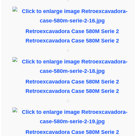
Retroexcavadora Case 580M Serie 2
Retroexcavadora Case 580M Serie 2
Retroexcavadora Case 580M Serie 2
Retroexcavadora Case 580M Serie 2
Retroexcavadora Case 580M Serie 2