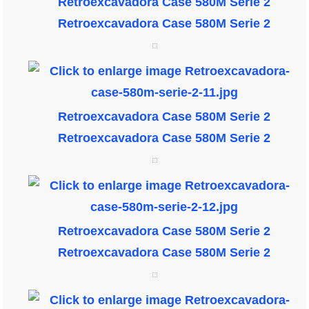
Retroexcavadora Case 580M Serie 2
Retroexcavadora Case 580M Serie 2
Retroexcavadora Case 580M Serie 2
Retroexcavadora Case 580M Serie 2
Retroexcavadora Case 580M Serie 2
Retroexcavadora Case 580M Serie 2