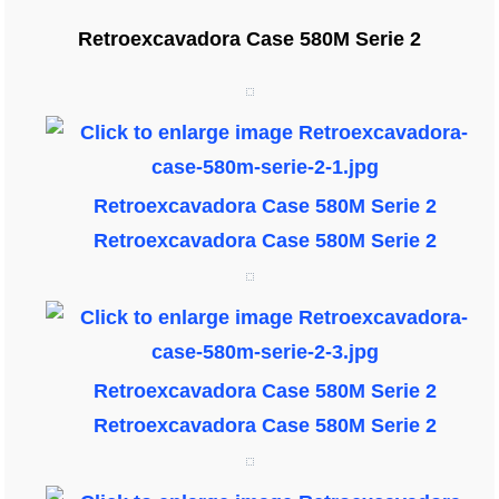
Retroexcavadora Case 580M Serie 2
Retroexcavadora Case 580M Serie 2
Retroexcavadora Case 580M Serie 2
Retroexcavadora Case 580M Serie 2
Retroexcavadora Case 580M Serie 2