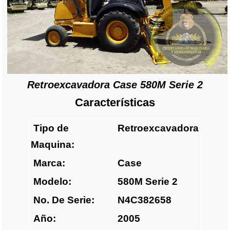
Retroexcavadora Case 580M Serie 2
Características
Tipo de
Retroexcavadora
Maquina:
Marca:
Case
Modelo:
580M Serie 2
No. De Serie:
N4C382658
Año:
2005