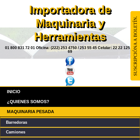
Importadora de
SUSCRIPCIÓNA A BOLETÍN.
Maquinaria y
Herramientas
01 800 831 72 01 Oficina: (222) 253 4750 / 253 55 45 Celular: 22 22 125 85
69
INICIO
¿QUIENES SOMOS?
MAQUINARIA PESADA
Barredoras
Camiones