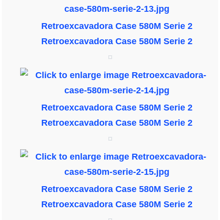
Retroexcavadora Case 580M Serie 2
Retroexcavadora Case 580M Serie 2
Retroexcavadora Case 580M Serie 2
Retroexcavadora Case 580M Serie 2
Retroexcavadora Case 580M Serie 2
Retroexcavadora Case 580M Serie 2