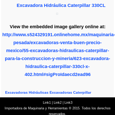
Excavadora Hidráulica Caterpillar 330CL
View the embedded image gallery online at:
http://www.s524329191.onlinehome.mx/maquinaria
pesada/excavadoras-venta-buen-precio-
mexico/55-excavadoras-hidraulicas-caterpillar-
para-la-construccion-y-mineria/623-excavadora-
hidraulica-caterpillar-330cl-x-
402.html#sigProIdaecd2ead96
Excavadoras Hidráulicas
Excavadoras Caterpillar
Link1
|
Link2
|
Link3
Importadora de Maquinaria y Herramientas ® 2015. Todos los derechos
reservados.