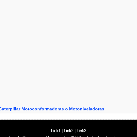
aterpillar
Motoconformadoras o Motoniveladoras
Link1
|
Link2
|
Link3